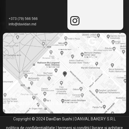
+373 (79) 566 566
info@davidan.md
Bulevardul
Alexandru cel Bun 43
Copyright © 2024
DaviDan Sushi
| DANVAL BAKERY S.R.L
politica de confidențialitate
|
termeni și condiții
|
livrare și achitare