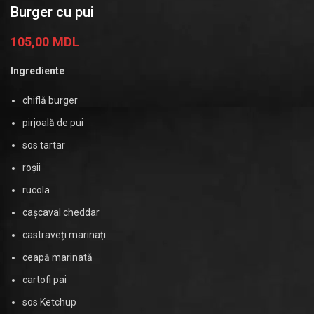
Burger cu pui
105,00
MDL
Ingrediente
chiflă burger
pirjoală de pui
sos tartar
roșii
rucola
cașcaval cheddar
castraveți marinați
ceapă marinată
cartofi pai
sos Ketchup