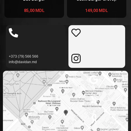
85,00
MDL
149,00
MDL
+373 (79) 566 566
info@davidan.md